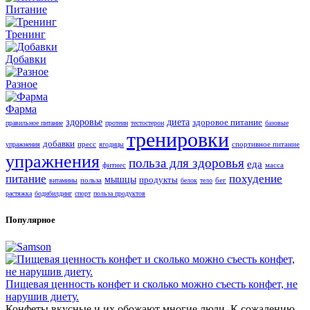
Питание
Тренинг
Добавки
Разное
Фарма
здоровье
диета
здоровое питание
правильное питание
протеин
тестостерон
базовые
тренировки
добавки
пресс
спортивное питание
упражнения
ягодицы
упражнения
польза для здоровья
еда
фитнес
масса
питание
похудение
мышцы
продукты
польза
бег
витамины
белок
тело
растяжка
бодибилдинг
спорт
польза продуктов
Популярное
Пищевая ценность конфет и сколько можно съесть конфет, не
нарушив диету.
Конфеты вкусные и их обожают многие люди. К сожалению,