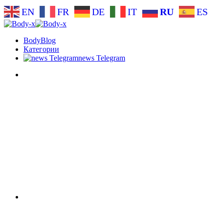
EN
FR
DE
IT
RU
ES
BodyBlog
Категории
news Telegram