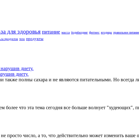
за для здоровья
питание
масса
фитнес
бодибилдинг
ягодицы
правильное питание
продукты
ьза продуктов
тело
арушив диету.
 также полны сахара и не являются питательными. Но всегда ли
м более что эта тема сегодня все больше волнует "худеющих", 
 не просто число, а то, что действительно может изменить ваше 