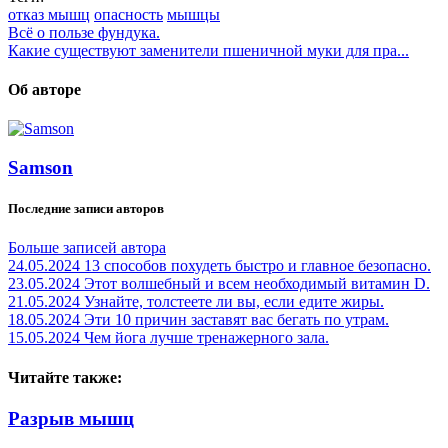
отказ мышц
опасность
мышцы
Всё о пользе фундука.
Какие существуют заменители пшеничной муки для пра...
Об авторе
Samson
Последние записи авторов
Больше записей автора
24.05.2024
13 способов похудеть быстро и главное безопасно.
23.05.2024
Этот волшебный и всем необходимый витамин D.
21.05.2024
Узнайте, толстеете ли вы, если едите жиры.
18.05.2024
Эти 10 причин заставят вас бегать по утрам.
15.05.2024
Чем йога лучше тренажерного зала.
Читайте также:
Разрыв мышц