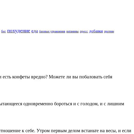
похудение
еда
добавки
бег
пресс
базовые упражнения
витамины
протеин
 есть конфеты вредно? Можете ли вы побаловать себя
пытающееся одновременно бороться и с голодом, и с лишним
отношение к себе. Утром первым делом встаньте на весы, и если