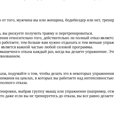
о от того, мужчина вы или женщина, бодибилдер или нет, тренир
ва, вы рискуете получить травму и перетренироваться.
мнения относительно того, действительно ли полный отказ явля
ы работаете, тем больше вам нужно отдыхать и тем меньше упраж
ем является важной частью любой силовой программы.
 мышечного отказа каждый раз, когда вы делаете упражнение. Это
евнованием.
аза, подумайте о том, чтобы делать это в некоторых упражнени
мания на циклах, в которых вы работаете над интенсивностью т
 полного отказа.
ренировки, выбрав группу мышц или упражнение (например, отж
о даже если вы не тренируетесь до отказа, вы все равно делаете 