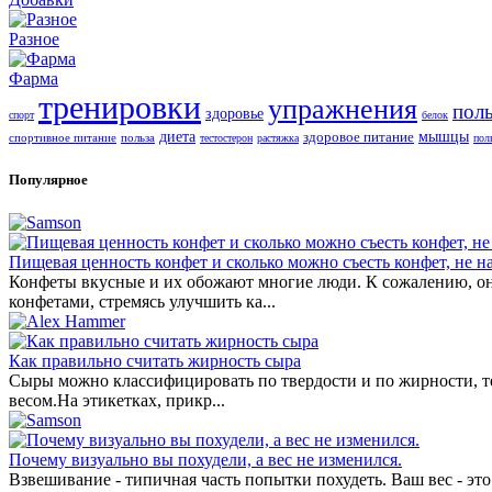
Разное
Фарма
тренировки
упражнения
поль
здоровье
спорт
белок
диета
здоровое питание
мышцы
спортивное питание
польза
тестостерон
растяжка
пол
Популярное
Пищевая ценность конфет и сколько можно съесть конфет, не н
Конфеты вкусные и их обожают многие люди. К сожалению, они
конфетами, стремясь улучшить ка...
Как правильно считать жирность сыра
Cыры можно классифицировать по твердости и по жирности, те
весом.На этикетках, прикр...
Почему визуально вы похудели, а вес не изменился.
Взвешивание - типичная часть попытки похудеть. Ваш вес - это