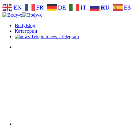
EN
FR
DE
IT
RU
ES
BodyBlog
Категории
news Telegram