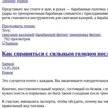
Тренинг
Разное
Представьте: вы стоите в зале, в руках — барабанные палочки
удары по тренировочным барабанам сливаются с приседаниями,
ритм становится инструментом для сжигания калорий, а бараб
Продолжить чтение
Теги:
сжигание каллорий
барабанный фитнес
тренировка
фитнес
702 просмотров
Как справиться с сильным голодом пос
Samson
13.05.2024
Разное
Это случается почти с каждым. Вы заканчиваете изнурительную 
Конечно, восстановительный перекус, состоящий из белков, с
нужно поесть и нормально ли быть таким голодным после тре
К счастью, вмешались эксперты, чтобы обсудить, почему вы так
правильный вид топлива.