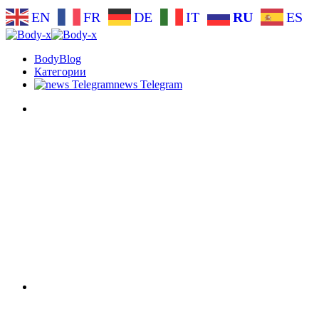
EN
FR
DE
IT
RU
ES
BodyBlog
Категории
news Telegram