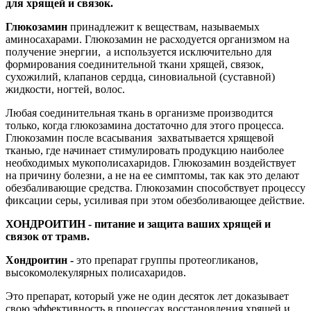
для хрящей и связок.
Глюкозамин
принадлежит к веществам, называемых
аминосахарами. Глюкозамин не расходуется организмом на
получение энергии, а используется исключительно для
формирования соединительной ткани хрящей, связок,
сухожилий, клапанов сердца, синовиальной (суставной)
жидкости, ногтей, волос.
Любая соединительная ткань в организме производится
только, когда глюкозамина достаточно для этого процесса.
Глюкозамин после всасывания захватывается хрящевой
тканью, где начинает стимулировать продукцию наиболее
необходимых мукополисахаридов. Глюкозамин воздействует
на причину болезни, а не на ее симптомы, так как это делают
обезбаливающие средства. Глюкозамин способствует процессу
фиксации серы, усиливая при этом обезболивающее действие.
ХОНДРОИТИН
- питание и защита ваших хрящей и
связок от трамв.
Хондроитин -
это препарат группы протеогликанов,
высокомолекулярных полисахаридов.
Это препарат, который уже не один десяток лет доказывает
свою эффективность в процессах восстановления хрящей и