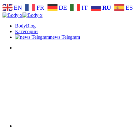
EN
FR
DE
IT
RU
ES
BodyBlog
Категории
news Telegram