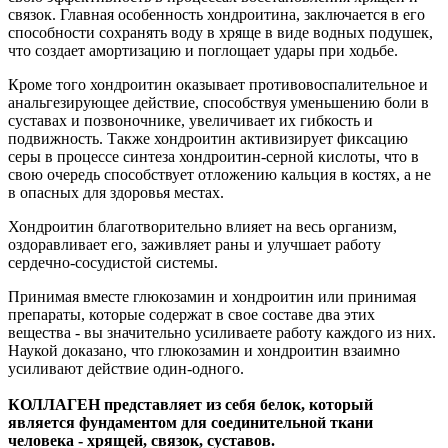
связок. Главная особенность хондроитина, заключается в его
способности сохранять воду в хряще в виде водных подушек,
что создает амортизацию и поглощает удары при ходьбе.
Кроме того хондроитин оказывает противовоспалительное и
анальгезирующее действие, способствуя уменьшению боли в
суставах и позвоночнике, увеличивает их гибкость и
подвижность. Также хондроитин активизирует фиксацию
серы в процессе синтеза хондроитин-серной кислоты, что в
свою очередь способствует отложению кальция в костях, а не
в опасных для здоровья местах.
Хондроитин благотворительно влияет на весь организм,
оздоравливает его, заживляет раны и улучшает работу
сердечно-сосудистой системы.
Принимая вместе глюкозамин и хондроитин или принимая
препараты, которые содержат в свое составе два этих
вещества - вы значительно усиливаете работу каждого из них.
Наукой доказано, что глюкозамин и хондроитин взаимно
усиливают действие один-одного.
КОЛЛАГЕН
представляет из себя белок, который
является фундаментом для соединительной ткани
человека - хрящей, связок, суставов.