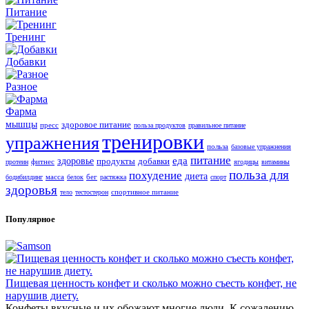
Питание
Тренинг
Добавки
Разное
Фарма
мышцы
здоровое питание
пресс
польза продуктов
правильное питание
тренировки
упражнения
польза
базовые упражнения
питание
еда
здоровье
продукты
добавки
фитнес
протеин
ягодицы
витамины
польза для
похудение
диета
масса
бег
бодибилдинг
белок
растяжка
спорт
здоровья
спортивное питание
тело
тестостерон
Популярное
Пищевая ценность конфет и сколько можно съесть конфет, не
нарушив диету.
Конфеты вкусные и их обожают многие люди. К сожалению,