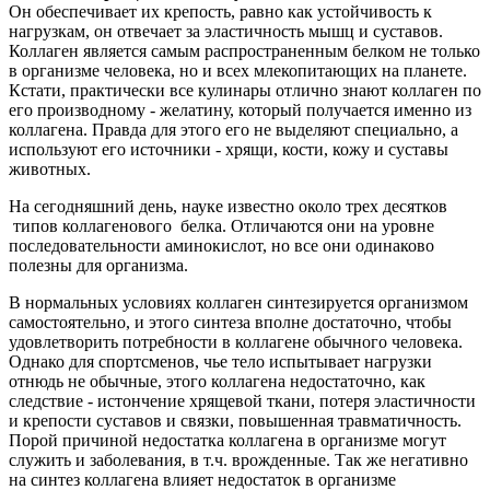
Он обеспечивает их крепость, равно как устойчивость к
нагрузкам, он отвечает за эластичность мышц и суставов.
Коллаген является самым распространенным белком не только
в организме человека, но и всех млекопитающих на планете.
Кстати, практически все кулинары отлично знают коллаген по
его производному - желатину, который получается именно из
коллагена. Правда для этого его не выделяют специально, а
используют его источники - хрящи, кости, кожу и суставы
животных.
На сегодняшний день, науке известно около трех десятков
типов коллагенового белка. Отличаются они на уровне
последовательности аминокислот, но все они одинаково
полезны для организма.
В нормальных условиях коллаген синтезируется организмом
самостоятельно, и этого синтеза вполне достаточно, чтобы
удовлетворить потребности в коллагене обычного человека.
Однако для спортсменов, чье тело испытывает нагрузки
отнюдь не обычные, этого коллагена недостаточно, как
следствие - истончение хрящевой ткани, потеря эластичности
и крепости суставов и связки, повышенная травматичность.
Порой причиной недостатка коллагена в организме могут
служить и заболевания, в т.ч. врожденные. Так же негативно
на синтез коллагена влияет недостаток в организме