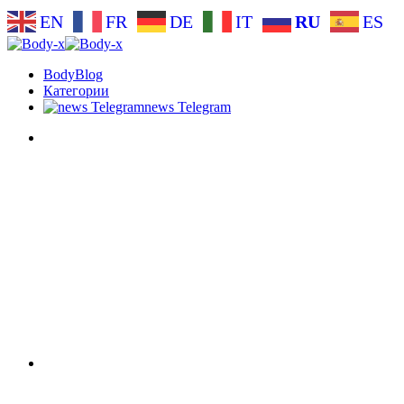
EN
FR
DE
IT
RU
ES
BodyBlog
Категории
news Telegram