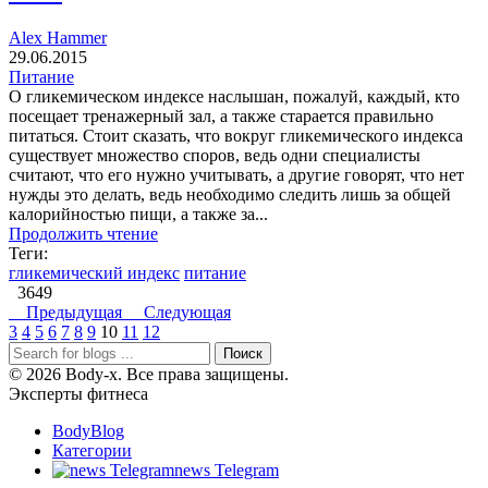
Alex Hammer
29.06.2015
Питание
О гликемическом индексе наслышан, пожалуй, каждый, кто
посещает тренажерный зал, а также старается правильно
питаться. Стоит сказать, что вокруг гликемического индекса
существует множество споров, ведь одни специалисты
считают, что его нужно учитывать, а другие говорят, что нет
нужды это делать, ведь необходимо следить лишь за общей
калорийностью пищи, а также за...
Продолжить чтение
Теги:
гликемический индекс
питание
3649
Предыдущая
Следующая
3
4
5
6
7
8
9
10
11
12
Поиск
© 2026 Body-x. Все права защищены.
Эксперты фитнеса
BodyBlog
Категории
news Telegram