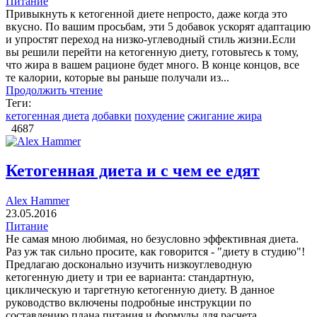
Питание
Привыкнуть к кетогенной диете непросто, даже когда это
вкусно. По вашим просьбам, эти 5 добавок ускорят адаптацию
и упростят переход на низко-углеводный стиль жизни.Если
вы решили перейти на кетогенную диету, готовьтесь к тому,
что жира в вашем рационе будет много. В конце концов, все
те калории, которые вы раньше получали из...
Продолжить чтение
Теги:
кетогенная диета
добавки
похудение
сжигание жира
4687
Кетогенная диета и с чем ее едят
Alex Hammer
23.05.2016
Питание
Не самая мною любимая, но безусловно эффективная диета.
Раз уж так сильно просите, как говорится - "диету в студию"!
Предлагаю досконально изучить низкоуглеводную
кетогенную диету и три ее варианта: стандартную,
циклическую и таргетную кетогенную диету. В данное
руководство включены подробные инструкции по
составлению плана питания и формулы для расчета