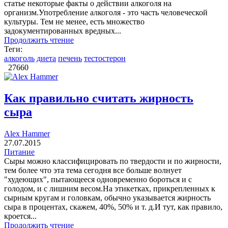
статье некоторые факты о действии алкоголя на
организм.Употребление алкоголя - это часть человеческой
культуры. Тем не менее, есть множество
задокументированных вредных...
Продолжить чтение
Теги:
алкоголь
диета
печень
тестостерон
27660
Как правильно считать жирность
сыра
Alex Hammer
27.07.2015
Питание
Cыры можно классифицировать по твердости и по жирности,
тем более что эта тема сегодня все больше волнует
"худеющих", пытающееся одновременно бороться и с
голодом, и с лишним весом.На этикетках, прикрепленных к
сырным кругам и головкам, обычно указывается жирность
сыра в процентах, скажем, 40%, 50% и т. д.И тут, как правило,
кроется...
Продолжить чтение