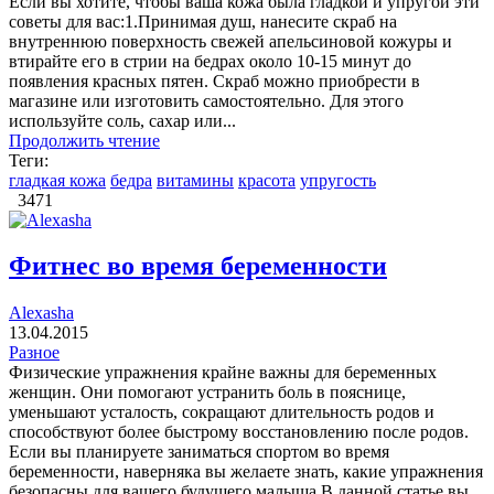
Если вы хотите, чтобы ваша кожа была гладкой и упругой эти
советы для вас:1.Принимая душ, нанесите скраб на
внутреннюю поверхность свежей апельсиновой кожуры и
втирайте его в стрии на бедрах около 10-15 минут до
появления красных пятен. Скраб можно приобрести в
магазине или изготовить самостоятельно. Для этого
используйте соль, сахар или...
Продолжить чтение
Теги:
гладкая кожа
бедра
витамины
красота
упругость
3471
Фитнес во время беременности
Alexasha
13.04.2015
Разное
Физические упражнения крайне важны для беременных
женщин. Они помогают устранить боль в пояснице,
уменьшают усталость, сокращают длительность родов и
способствуют более быстрому восстановлению после родов.
Если вы планируете заниматься спортом во время
беременности, наверняка вы желаете знать, какие упражнения
безопасны для вашего будущего малыша.В данной статье вы