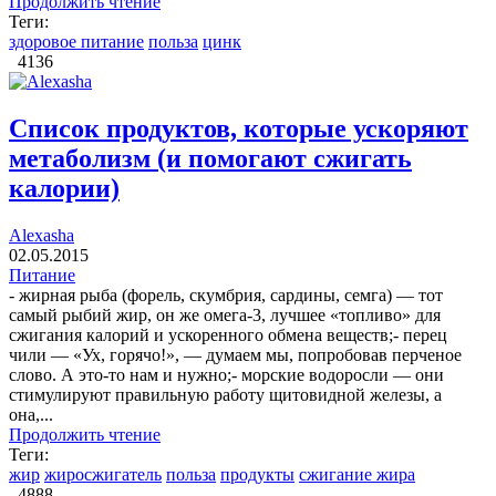
Продолжить чтение
Теги:
здоровое питание
польза
цинк
4136
Список продуктов, которые ускоряют
метаболизм (и помогают сжигать
калории)
Alexasha
02.05.2015
Питание
- жирная рыба (форель, скумбрия, сардины, семга) — тот
самый рыбий жир, он же омега-3, лучшее «топливо» для
сжигания калорий и ускоренного обмена веществ;- перец
чили — «Ух, горячо!», — думаем мы, попробовав перченое
слово. А это-то нам и нужно;- морские водоросли — они
стимулируют правильную работу щитовидной железы, а
она,...
Продолжить чтение
Теги:
жир
жиросжигатель
польза
продукты
сжигание жира
4888