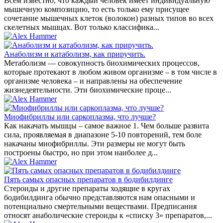
Всем известно, что каждый человек имеет индивидуальную
мышечную композицию, то есть только ему присущее
сочетание мышечных клеток (волокон) разных типов во всех
скелетных мышцах. Вот только классифика...
Анаболизм и катаболизм, как приручить.
Метаболизм — совокупность биохимических процессов,
которые протекают в любом живом организме – в том числе в
организме человека – и направлены на обеспечение
жизнедеятельности. Эти биохимические проце...
Миофибриллы или саркоплазма, что лучше?
Как накачать мышцы – самое важное 1. Чем больше развита
сила, проявляемая в диапазоне 5-10 повторений, тем боле
накачаны миофибриллы. Эти размеры не могут быть
построены быстро, но при этом наиболее д...
Пять самых опасных препаратов в бодибилдинге
Стероиды и другие препараты ходящие в кругах
бодибилдинга обычно представляются нам опасными и
потенциально смертельными веществами. Предписания
относят анаболические стероиды к «списку 3» препаратов,...