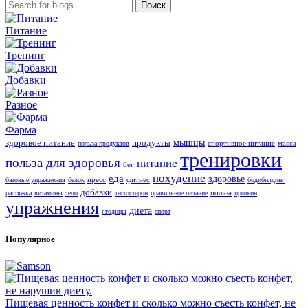
Поиск
Питание
Тренинг
Добавки
Разное
Фарма
здоровое питание
продукты
мышцы
спортивное питание
масса
польза продуктов
тренировки
польза для здоровья
питание
бег
похудение
еда
здоровье
пресс
фитнес
базовые упражнения
белок
бодибилдинг
добавки
польза
растяжка
витамины
тело
тестостерон
правильное питание
протеин
упражнения
диета
ягодицы
спорт
Популярное
Пищевая ценность конфет и сколько можно съесть конфет, не