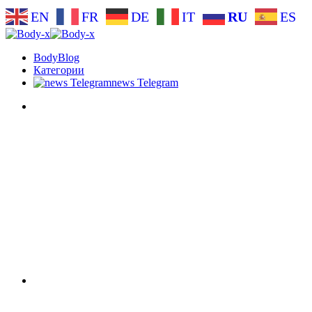
EN
FR
DE
IT
RU
ES
BodyBlog
Категории
news Telegram