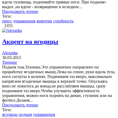
вдоль туловища, поднимайте прямые ноги. При подъеме-
выдох ,на вдохе - возвращение в исходное...
Продолжить чтение
Теги:
пресс
упражнения
животик
стройность
3355
Акцент на ягодицы
Alexasha
30.03.2015
Тренинг
Подъем таза.Техника.Это упражнение направлено на
проработку ягодичных мышц.Лежа на спине, руки вдоль тела,
ноги согнуты в коленях. Поднимаем таз вверх, максимально
напрягаем ягодичные мышцы в верхней точке. Опускаясь
вниз не ложитесь до конца,не расслабляем мышцы, сразу
поднимаем таз вверх.Чтобы улучшить эффективность
упражнения, можно ноги поднять на диван, стульчик или на
фитбол.Делаем...
Продолжить чтение
Теги:
ягодицы
подъем
упражнения