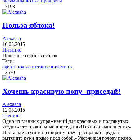
витамины
польза
продукты
7193
Польза яблока!
Alexasha
16.03.2015
Питание
Полезные свойства яблок
Теги:
фрукт
польза
питание
витамины
3570
Хочешь красивую попу- приседай!
Alexasha
12.03.2015
Тренинг
Одно из главных упражнений для красивых и подтянутых
ягодиц- это правильные приседания!Техника выполнения:-
Поставьте ступни на ширину плеч, расправьте грудь и
вытяните руки прямо пред собой.- Удерживая голову прямо,