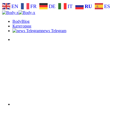
EN
FR
DE
IT
RU
ES
BodyBlog
Категории
news Telegram