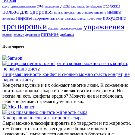
Фарма
еда
диета
продукты
бег
спорт
правильное питание
тестостерон
белок
бодибилдинг
польза для здоровья
мышцы
польза
спортивное питание
ягодицы
похудение
здоровье
здоровое питание
масса
пресс
витамины
растяжка
тело
тренировки
упражнения
фитнес
польза продуктов
питание
добавки
протеин
базовые упражнения
Популярное
Пищевая ценность конфет и сколько можно съесть конфет, не
нарушив диету.
Конфеты вкусные и их обожают многие люди. К сожалению,
они также полны сахара и не являются питательными. Но
всегда ли есть конфеты вредно? Можете ли вы побаловать
себя конфетами, стремясь улучшить ка...
Как правильно считать жирность сыра
Cыры можно классифицировать по твердости и по жирности,
тем более что эта тема сегодня все больше волнует
"худеющих", пытающееся одновременно бороться и с