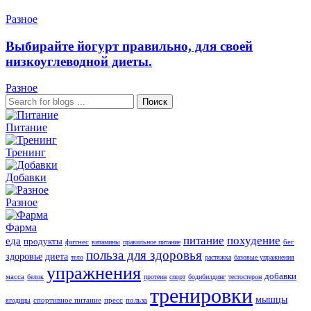
Разное
Выбирайте йогурт правильно, для своей
низкоуглеводной диеты.
Разное
Поиск
Питание
Тренинг
Добавки
Разное
Фарма
питание
похудение
еда
продукты
фитнес
бег
витамины
правильное питание
польза для здоровья
здоровье
диета
тело
растяжка
базовые упражнения
упражнения
добавки
масса
белок
протеин
спорт
бодибилдинг
тестостерон
тренировки
мышцы
спортивное питание
пресс
польза
ягодицы