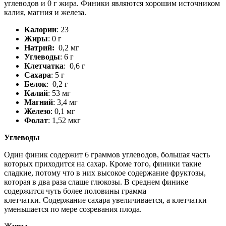
углеводов и 0 г жира. Финики являются хорошим источником
калия, магния и железа.
Калории
: 23
Жиры
: 0 г
Натрий:
0,2 мг
Углеводы
: 6 г
Клетчатка
:
0,6 г
Сахара
: 5 г
Белок
:
0,2 г
Калий
: 53 мг
Магний
: 3,4 мг
Железо
: 0,1 мг
Фолат
: 1,52 мкг
Углеводы
Один финик содержит 6 граммов углеводов, большая часть
которых приходится на сахар. Кроме того, финики такие
сладкие, потому что в них высокое содержание фруктозы,
которая в два раза слаще глюкозы. В среднем финике
содержится чуть более половины грамма
клетчатки. Содержание сахара увеличивается, а клетчатки
уменьшается по мере созревания плода.