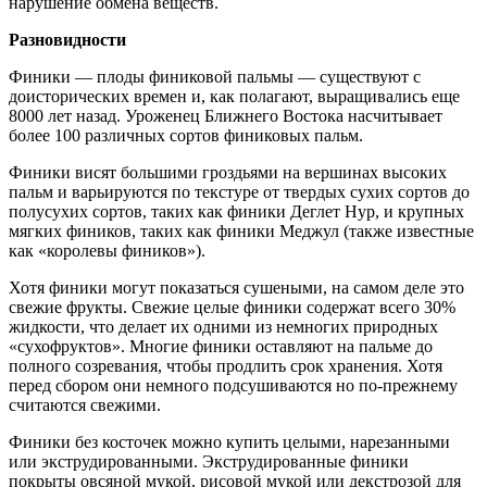
нарушение обмена веществ.
Разновидности
Финики — плоды финиковой пальмы — существуют с
доисторических времен и, как полагают, выращивались еще
8000 лет назад. Уроженец Ближнего Востока насчитывает
более 100 различных сортов финиковых пальм.
Финики висят большими гроздьями на вершинах высоких
пальм и варьируются по текстуре от твердых сухих сортов до
полусухих сортов, таких как финики Деглет Нур, и крупных
мягких фиников, таких как финики Меджул (также известные
как «королевы фиников»).
Хотя финики могут показаться сушеными, на самом деле это
свежие фрукты. Свежие целые финики содержат всего 30%
жидкости, что делает их одними из немногих природных
«сухофруктов». Многие финики оставляют на пальме до
полного созревания, чтобы продлить срок хранения. Хотя
перед сбором они немного подсушиваются но по-прежнему
считаются свежими.
Финики без косточек можно купить целыми, нарезанными
или экструдированными. Экструдированные финики
покрыты овсяной мукой, рисовой мукой или декстрозой для