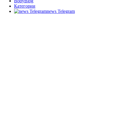
BodyBlog
Категории
news Telegram