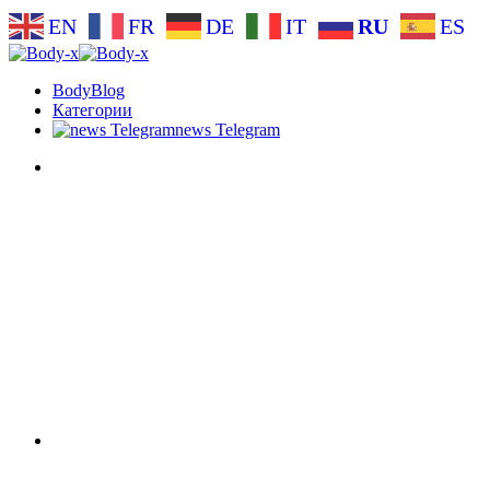
EN
FR
DE
IT
RU
ES
BodyBlog
Категории
news Telegram