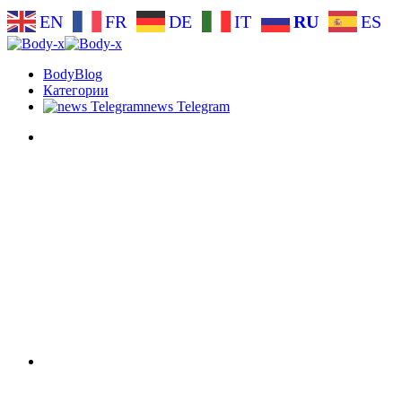
EN
FR
DE
IT
RU
ES
BodyBlog
Категории
news Telegram