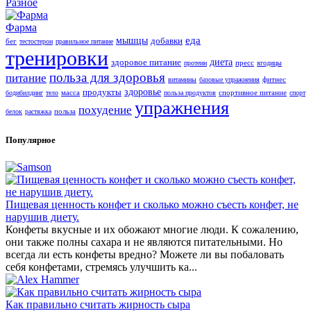
Разное
Фарма
еда
мышцы
добавки
бег
тестостерон
правильное питание
тренировки
здоровое питание
диета
пресс
протеин
ягодицы
польза для здоровья
питание
фитнес
витамины
базовые упражнения
продукты
здоровье
масса
спортивное питание
бодибилдинг
тело
польза продуктов
спорт
упражнения
похудение
польза
белок
растяжка
Популярное
Пищевая ценность конфет и сколько можно съесть конфет, не
нарушив диету.
Конфеты вкусные и их обожают многие люди. К сожалению,
они также полны сахара и не являются питательными. Но
всегда ли есть конфеты вредно? Можете ли вы побаловать
себя конфетами, стремясь улучшить ка...
Как правильно считать жирность сыра