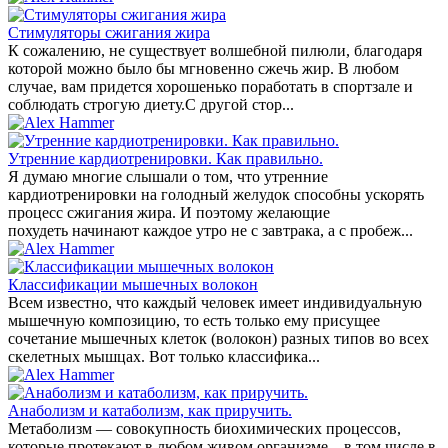
Стимуляторы сжигания жира
К сожалению, не существует волшебной пилюли, благодаря
которой можно было бы мгновенно сжечь жир. В любом
случае, вам придется хорошенько поработать в спортзале и
соблюдать строгую диету.С другой стор...
Утренние кардиотренировки. Как правильно.
Я думаю многие слышали о том, что утренние
кардиотренировки на голодный желудок способны ускорять
процесс сжигания жира. И поэтому желающие
похудеть начинают каждое утро не с завтрака, а с пробеж...
Классификации мышечных волокон
Всем известно, что каждый человек имеет индивидуальную
мышечную композицию, то есть только ему присущее
сочетание мышечных клеток (волокон) разных типов во всех
скелетных мышцах. Вот только классифика...
Анаболизм и катаболизм, как приручить.
Метаболизм — совокупность биохимических процессов,
которые протекают в любом живом организме – в том числе в