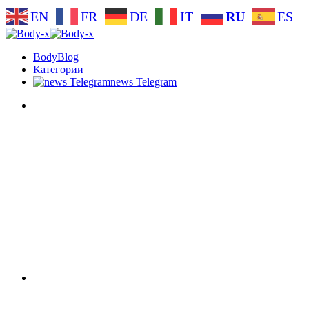
EN
FR
DE
IT
RU
ES
BodyBlog
Категории
news Telegram