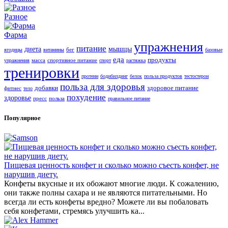
Разное
Фарма
упражнения
питание
диета
мышцы
бег
ягодицы
витамины
базовые
еда
продукты
масса
спортивное питание
упражнения
спорт
растяжка
тренировки
протеин
бодибилдинг
белок
польза продуктов
тестостерон
польза для здоровья
добавки
здоровое питание
фитнес
тело
похудение
здоровье
пресс
польза
правильное питание
Популярное
Пищевая ценность конфет и сколько можно съесть конфет, не
нарушив диету.
Конфеты вкусные и их обожают многие люди. К сожалению,
они также полны сахара и не являются питательными. Но
всегда ли есть конфеты вредно? Можете ли вы побаловать
себя конфетами, стремясь улучшить ка...