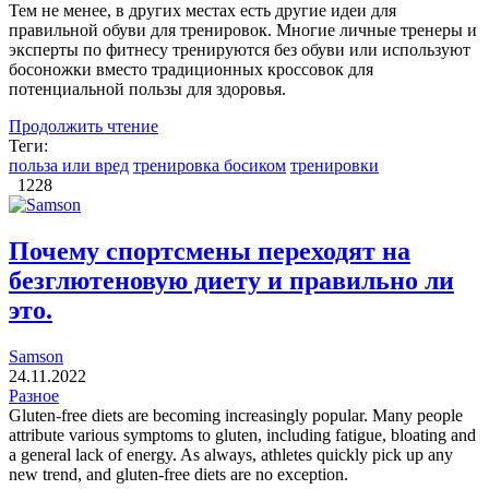
Тем не менее, в других местах есть другие идеи для
правильной обуви для тренировок. Многие личные тренеры и
эксперты по фитнесу тренируются без обуви или используют
босоножки вместо традиционных кроссовок для
потенциальной пользы для здоровья.
Продолжить чтение
Теги:
польза или вред
тренировка босиком
тренировки
1228
Почему спортсмены переходят на
безглютеновую диету и правильно ли
это.
Samson
24.11.2022
Разное
Gluten-free diets are becoming increasingly popular. Many people
attribute various symptoms to gluten, including fatigue, bloating and
a general lack of energy. As always, athletes quickly pick up any
new trend, and gluten-free diets are no exception.